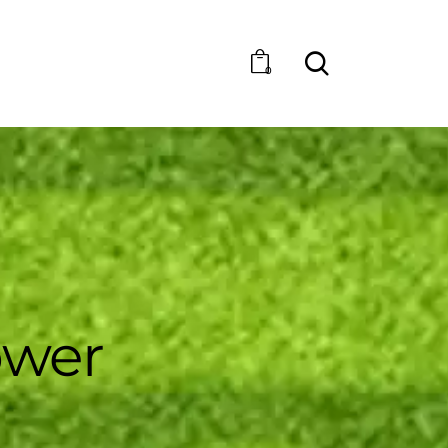
0
ower